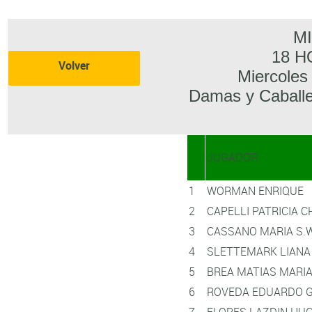
M
18 H
Volver
Miercoles
Damas y Caballe
JUGADOR
1
WORMAN ENRIQUE
2
CAPELLI PATRICIA 
3
CASSANO MARIA S.
4
SLETTEMARK LIANA 
5
BREA MATIAS MARI
6
ROVEDA EDUARDO 
7
FLORES LAZDIN HU